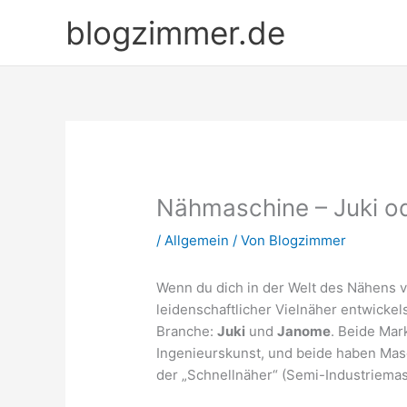
Zum
blogzimmer.de
Inhalt
springen
Nähmaschine – Juki o
/
Allgemein
/ Von
Blogzimmer
Wenn du dich in der Welt des Nähens 
leidenschaftlicher Vielnäher entwickel
Branche:
Juki
und
Janome
. Beide Mar
Ingenieurskunst, und beide haben Masc
der „Schnellnäher“ (Semi-Industriema