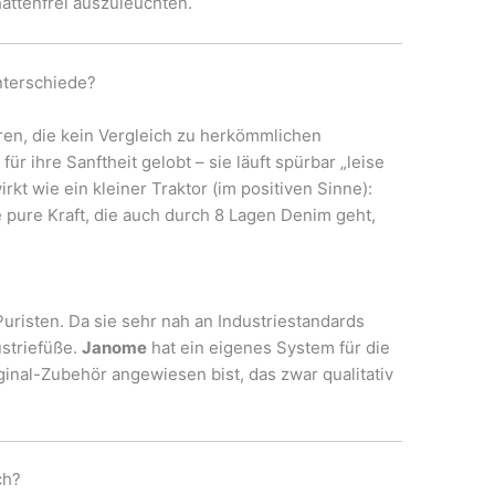
hattenfrei auszuleuchten.
nterschiede?
ren, die kein Vergleich zu herkömmlichen
ür ihre Sanftheit gelobt – sie läuft spürbar „leise
t wie ein kleiner Traktor (im positiven Sinne):
 pure Kraft, die auch durch 8 Lagen Denim geht,
Puristen. Da sie sehr nah an Industriestandards
ustriefüße.
Janome
hat ein eigenes System für die
ginal-Zubehör angewiesen bist, das zwar qualitativ
ch?