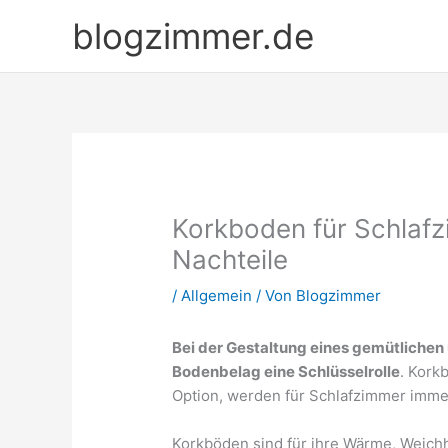
Zum
blogzimmer.de
Inhalt
springen
Korkboden für Schlafz
Nachteile
/
Allgemein
/ Von
Blogzimmer
Bei der Gestaltung eines gemütlichen
Bodenbelag eine Schlüsselrolle
. Kork
Option, werden für Schlafzimmer immer
Korkböden sind für ihre Wärme, Weichh